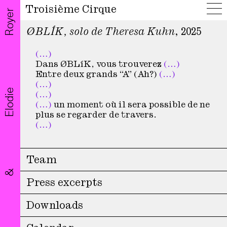
Troisième Cirque
Royer
ØBLÍK, solo de Theresa Kuhn
, 2025
(…)
Dans ØBLíK, vous trouverez
(…)
Entre deux grands “A” (Ah?)
(…)
(…)
Elodie
(…)
(…)
un moment où il sera possible de ne
plus se regarder de travers.
(…)
Team
&
Press excerpts
Downloads