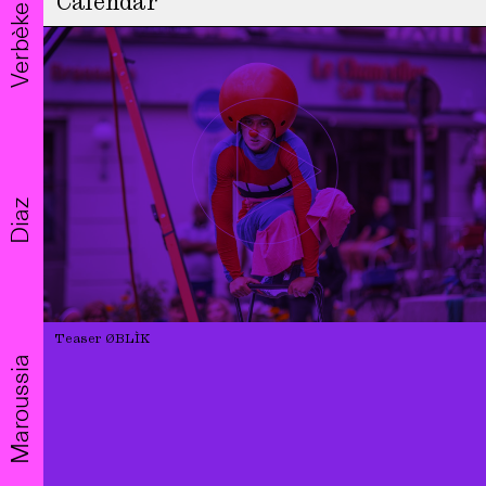
Calendar
Verbèke
Diaz
Teaser ØBLÌK
Maroussia